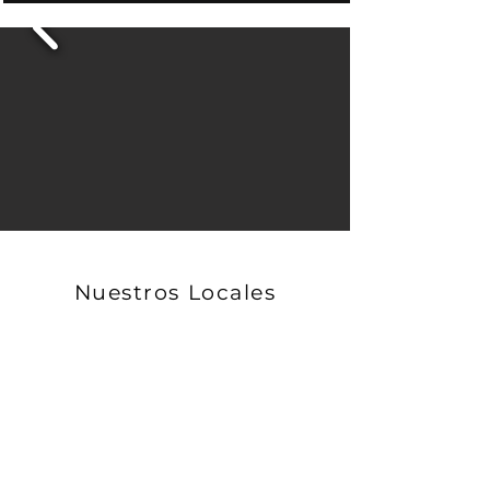
Nuestros Locales
GUAYAQUIL MATRIZ
Av. Ignacio Cuesta # 201 y Miguel
Martínez. Sector Miraflores (Junto a
Urdesa).